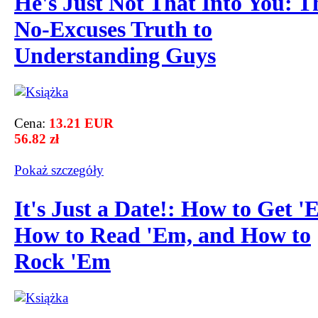
He's Just Not That Into You: T
No-Excuses Truth to
Understanding Guys
Cena:
13.21 EUR
56.82 zł
Pokaż szczegόły
It's Just a Date!: How to Get '
How to Read 'Em, and How to
Rock 'Em