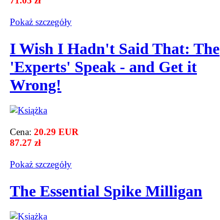
71.05 zł
Pokaż szczegόły
I Wish I Hadn't Said That: The
'Experts' Speak - and Get it
Wrong!
Cena:
20.29 EUR
87.27 zł
Pokaż szczegόły
The Essential Spike Milligan