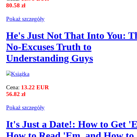
80.58 zł
Pokaż szczegόły
He's Just Not That Into You: T
No-Excuses Truth to
Understanding Guys
Cena:
13.22 EUR
56.82 zł
Pokaż szczegόły
It's Just a Date!: How to Get '
How to Read 'Em, and How to