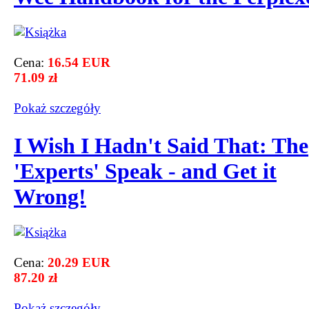
Cena:
16.54 EUR
71.09 zł
Pokaż szczegόły
I Wish I Hadn't Said That: The
'Experts' Speak - and Get it
Wrong!
Cena:
20.29 EUR
87.20 zł
Pokaż szczegόły