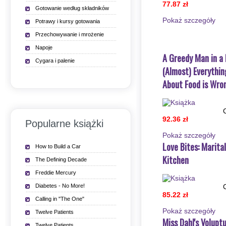
77.87 zł
Gotowanie według składników
Pokaż szczegόły
Potrawy i kursy gotowania
Przechowywanie i mrożenie
Napoje
A Greedy Man in a
Cygara i palenie
(Almost) Everythi
About Food is Wro
92.36 zł
Popularne książki
Pokaż szczegόły
Love Bites: Marita
How to Build a Car
Kitchen
The Defining Decade
Freddie Mercury
Diabetes - No More!
85.22 zł
Calling in "The One"
Pokaż szczegόły
Twelve Patients
Miss Dahl's Volupt
Twelve Patients