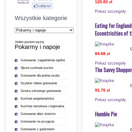
120.83 zł
Pokaż szczegόły
Wszystkie kategorie
Eating for England
Eccentricities of t
Jeden poziom wyżej
Pokarmy i napoje
84.88 zł
Gotowanie: zagadnienia ogólne
Pokaż szczegόły
Słynni szefowie kuchni
The Savvy Shopper
Gotowanie dla jednej osoby
Szybkie i łatwe gotowanie
91.76 zł
Sztuka zdrowego gotowania
Kuchnia wegetariańska
Pokaż szczegόły
Kuchnia narodowa i regionalna
Humble Pie
Gotowanie dla/z dziećmi
Gotowanie na przyjęcia
Gotowanie z gadżetami