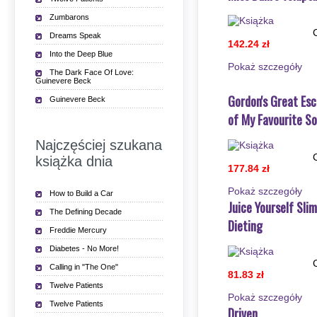
Zumbarons
Dreams Speak
142.24 zł
Into the Deep Blue
Pokaż szczegόły
The Dark Face Of Love:
Guinevere Beck
Gordon's Great Esc
Guinevere Beck
of My Favourite S
Najczęściej szukana
książka dnia
177.84 zł
Pokaż szczegόły
How to Build a Car
Juice Yourself Sli
The Defining Decade
Dieting
Freddie Mercury
Diabetes - No More!
Calling in "The One"
81.83 zł
Twelve Patients
Pokaż szczegόły
Twelve Patients
Driven