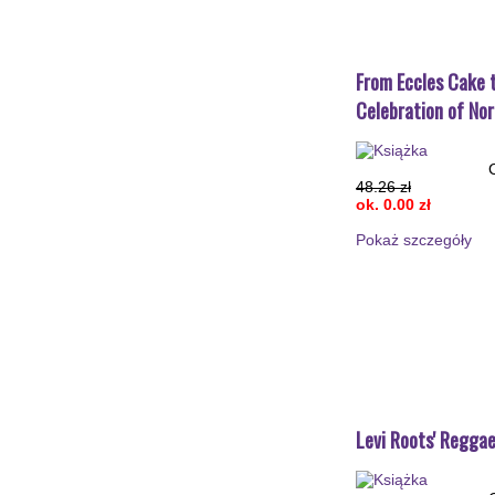
From Eccles Cake 
Celebration of No
48.26 zł
ok. 0.00 zł
Pokaż szczegόły
Levi Roots' Regga