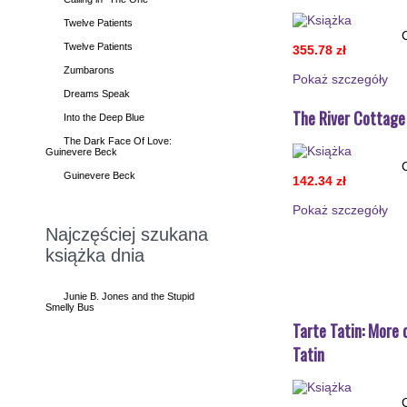
Twelve Patients
Twelve Patients
355.78 zł
Zumbarons
Pokaż szczegόły
Dreams Speak
The River Cottag
Into the Deep Blue
The Dark Face Of Love:
Guinevere Beck
Guinevere Beck
142.34 zł
Pokaż szczegόły
Najczęściej szukana
książka dnia
Junie B. Jones and the Stupid
Smelly Bus
Tarte Tatin: More 
Tatin