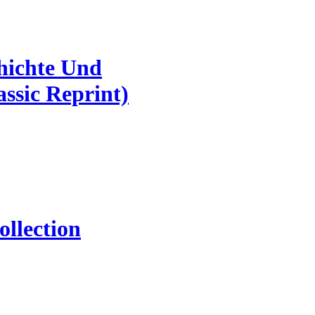
chichte Und
ssic Reprint)
ollection