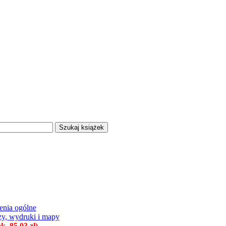
enia ogólne
zy, wydruki i mapy
. 85.03 zł)