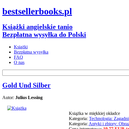
bestsellerbooks.pl
Książki angielskie tanio
Bezpłatna wysyłka do Polski
Książki
Bezpłatna wysyłka
FAQ
O nas
Gold Und Silber
Autor:
Julius Lessing
Książka w miękkiej okładce
Kategoria:
Technologia: Zagadni
Kategoria:
Antyki i zbiory: Obra
Cena internetowa:
19.77 EUR (ok