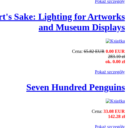
Pokaż szczegόły
rt's Sake: Lighting for Artworks
and Museum Displays
Cena:
65.82 EUR
0.00 EUR
283.10 zł
ok. 0.00 zł
Pokaż szczegόły
Seven Hundred Penguins
Cena:
33.08 EUR
142.28 zł
Pokaż szczegόły