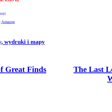
ęcej
:
Amazon
zy, wydruki i mapy
f Great Finds
The Last L
W