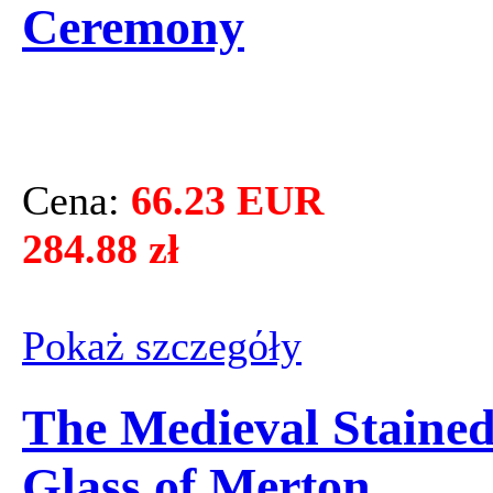
Ceremony
Cena:
66.23 EUR
284.88 zł
Pokaż szczegόły
The Medieval Staine
Glass of Merton