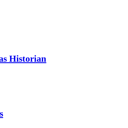
s Historian
s