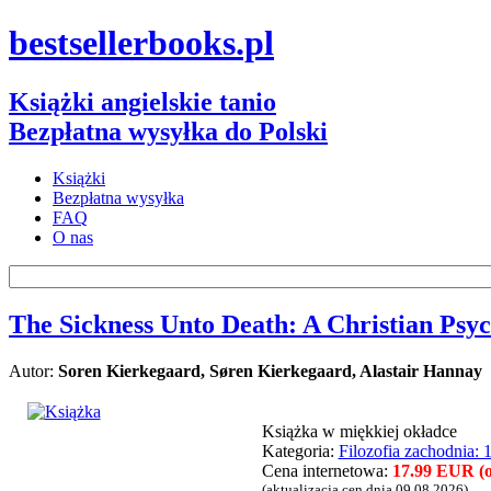
bestsellerbooks.pl
Książki angielskie tanio
Bezpłatna wysyłka do Polski
Książki
Bezpłatna wysyłka
FAQ
O nas
The Sickness Unto Death: A Christian Psyc
Autor:
Soren Kierkegaard, Søren Kierkegaard, Alastair Hannay
Książka w miękkiej okładce
Kategoria:
Filozofia zachodnia:
Cena internetowa:
17.99 EUR (ok
(aktualizacja cen dnia 09.08.2026)