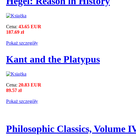
Hegel: Reason in History
Cena:
43.65 EUR
187.69 zł
Pokaż szczegόły
Kant and the Platypus
Cena:
20.83 EUR
89.57 zł
Pokaż szczegόły
Philosophic Classics, Volume I