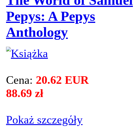
The World of Samuel
Pepys: A Pepys
Anthology
Cena:
20.62 EUR
88.69 zł
Pokaż szczegόły