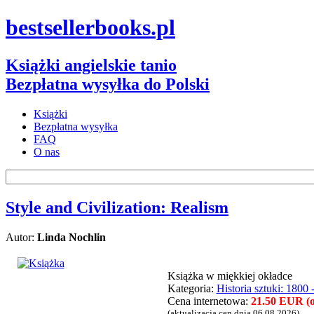
bestsellerbooks.pl
Książki angielskie tanio
Bezpłatna wysyłka do Polski
Książki
Bezpłatna wysyłka
FAQ
O nas
Style and Civilization: Realism
Autor:
Linda Nochlin
Książka w miękkiej okładce
Kategoria:
Historia sztuki: 1800 
Cena internetowa:
21.50 EUR (ok
(aktualizacja cen dnia 06.08.2026)