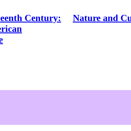
teenth Century:
Nature and Cu
erican
e