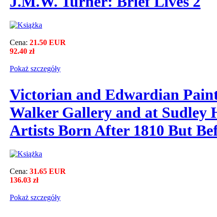
J.M.W. Turner: Brief Lives 2
Cena:
21.50 EUR
92.40 zł
Pokaż szczegόły
Victorian and Edwardian Paint
Walker Gallery and at Sudley H
Artists Born After 1810 But Be
Cena:
31.65 EUR
136.03 zł
Pokaż szczegόły