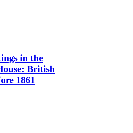
ings in the
ouse: British
fore 1861