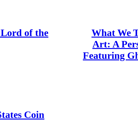
Lord of the
What We T
Art: A Per
Featuring Gh
tates Coin