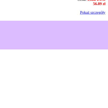
56.89 zł
Pokaż szczegόły