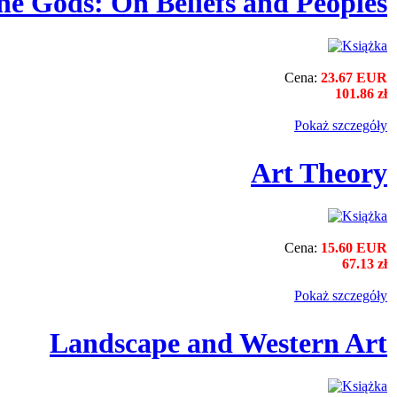
he Gods: On Beliefs and Peoples
Cena:
23.67 EUR
101.86 zł
Pokaż szczegόły
Art Theory
Cena:
15.60 EUR
67.13 zł
Pokaż szczegόły
Landscape and Western Art