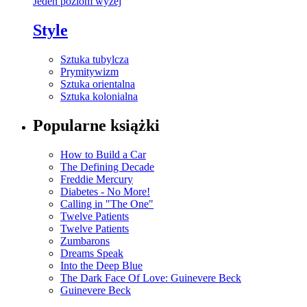
Jeden poziom wyżej
Style
Sztuka tubylcza
Prymitywizm
Sztuka orientalna
Sztuka kolonialna
Popularne książki
How to Build a Car
The Defining Decade
Freddie Mercury
Diabetes - No More!
Calling in "The One"
Twelve Patients
Twelve Patients
Zumbarons
Dreams Speak
Into the Deep Blue
The Dark Face Of Love: Guinevere Beck
Guinevere Beck