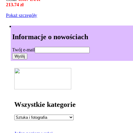
213.74 zł
Pokaż szczegόły
Informacje o nowościach
Twój e-mail
Wszystkie kategorie