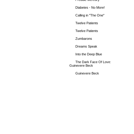
Diabetes - No More!
Calling in "The One"
Twelve Patients
Twelve Patients
Zumbarons
Dreams Speak
Into the Deep Blue
The Dark Face Of Love:
Guinevere Beck
Guinevere Beck