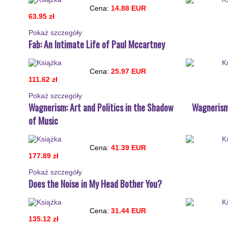
Cena:
14.88 EUR
63.95 zł
Pokaż szczegόły
Fab: An Intimate Life of Paul Mccartney
Cena:
25.97 EUR
111.62 zł
Pokaż szczegόły
Wagnerism: Art and Politics in the Shadow
Wagnerism:
of Music
Cena:
41.39 EUR
177.89 zł
Pokaż szczegόły
Does the Noise in My Head Bother You?
Cena:
31.44 EUR
135.12 zł