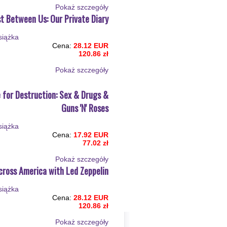
Pokaż szczegόły
st Between Us: Our Private Diary
Cena:
28.12 EUR
120.86 zł
Pokaż szczegόły
 for Destruction: Sex & Drugs &
Guns 'N' Roses
Cena:
17.92 EUR
77.02 zł
Pokaż szczegόły
Across America with Led Zeppelin
Cena:
28.12 EUR
120.86 zł
Pokaż szczegόły