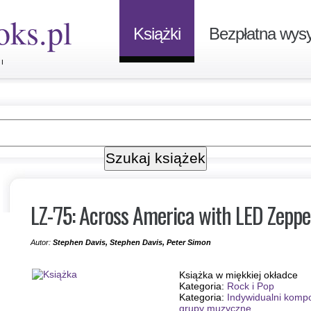
oks.pl
Książki
Bezpłatna wysy
I
LZ-'75: Across America with LED Zeppe
Autor:
Stephen Davis, Stephen Davis, Peter Simon
Książka w miękkiej okładce
Kategoria:
Rock i Pop
Kategoria:
Indywidualni kompo
grupy muzyczne