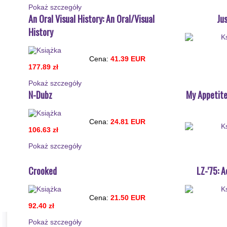
Pokaż szczegόły
An Oral Visual History: An Oral/Visual
Ju
History
Cena:
41.39 EUR
177.89 zł
Pokaż szczegόły
N-Dubz
My Appetite
Cena:
24.81 EUR
106.63 zł
Pokaż szczegόły
Crooked
LZ-'75: 
Cena:
21.50 EUR
92.40 zł
Pokaż szczegόły