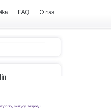
łka
FAQ
O nas
lin
zytorzy, muzycy, zespoły i