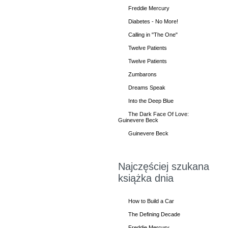
Freddie Mercury
Diabetes - No More!
Calling in "The One"
Twelve Patients
Twelve Patients
Zumbarons
Dreams Speak
Into the Deep Blue
The Dark Face Of Love:
Guinevere Beck
Guinevere Beck
Najczęściej szukana
książka dnia
How to Build a Car
The Defining Decade
Freddie Mercury