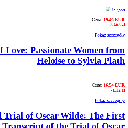
Cena:
19.46 EUR
83.68 zł
Pokaż szczegόły
f Love: Passionate Women from
Heloise to Sylvia Plath
Cena:
16.54 EUR
71.12 zł
Pokaż szczegόły
 Trial of Oscar Wilde: The First
Transcript of the Trial of Oscar