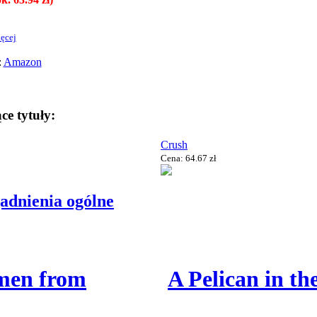
ęcej
:
Amazon
ce tytuły:
Crush
Cena: 64.67 zł
gadnienia ogólne
men from
A Pelican in th