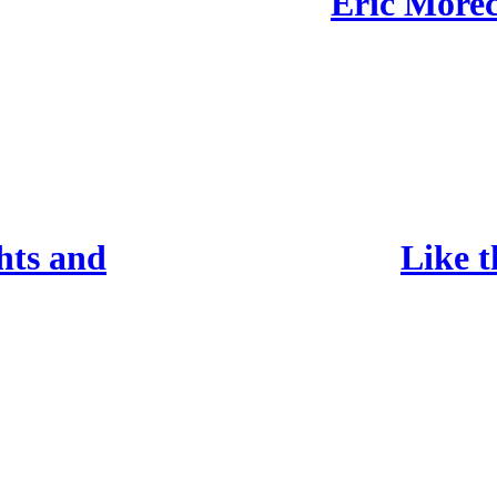
Eric Morec
hts and
Like 