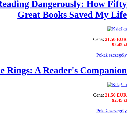
Reading Dangerously: How Fifty
Great Books Saved My Life
Cena:
21.50 EUR
92.45 zł
Pokaż szczegόły
he Rings: A Reader's Companion
Cena:
21.50 EUR
92.45 zł
Pokaż szczegόły