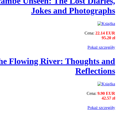
ambe Unseen: The Lost Diaries,
Jokes and Photographs
Cena:
22.14 EUR
95.20 zł
Pokaż szczegόły
the Flowing River: Thoughts and
Reflections
Cena:
9.90 EUR
42.57 zł
Pokaż szczegόły