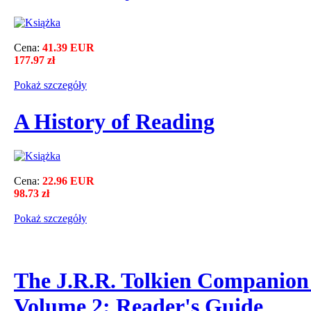
Cena:
41.39 EUR
177.97 zł
Pokaż szczegόły
A History of Reading
Cena:
22.96 EUR
98.73 zł
Pokaż szczegόły
The J.R.R. Tolkien Companion
Volume 2: Reader's Guide