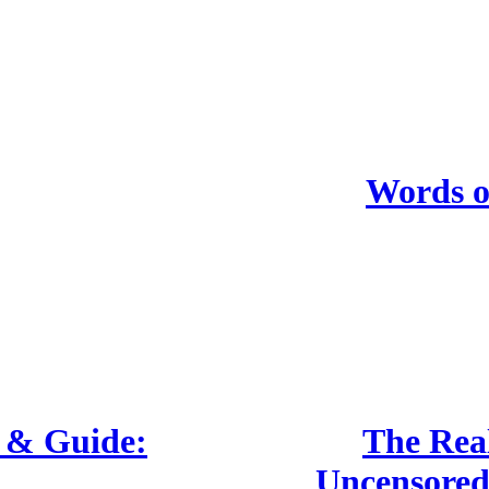
Words o
 & Guide:
The Real
Uncensored 