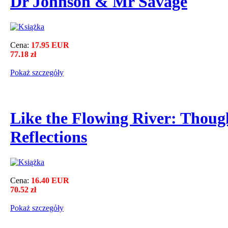
Dr Johnson & Mr Savage
Cena:
17.95 EUR
77.18 zł
Pokaż szczegόły
Like the Flowing River: Thoug
Reflections
Cena:
16.40 EUR
70.52 zł
Pokaż szczegόły