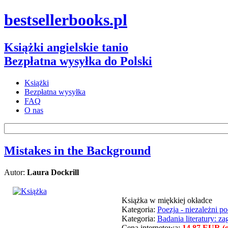
bestsellerbooks.pl
Książki angielskie tanio
Bezpłatna wysyłka do Polski
Książki
Bezpłatna wysyłka
FAQ
O nas
Mistakes in the Background
Autor:
Laura Dockrill
Książka w miękkiej okładce
Kategoria:
Poezja - niezależni po
Kategoria:
Badania literatury: z
Cena internetowa:
14.87 EUR (ok