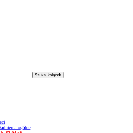
eci
agadnienia ogólne
. 63.94 zł)