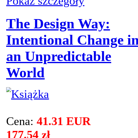
Pokaż szczegόły
The Design Way:
Intentional Change i
an Unpredictable
World
Cena:
41.31 EUR
177.54 zł