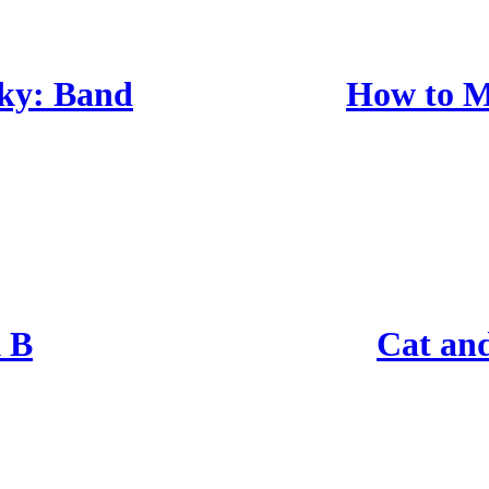
Sky: Band
How to M
k B
Cat an