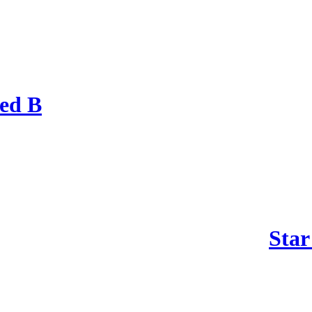
Red B
Star