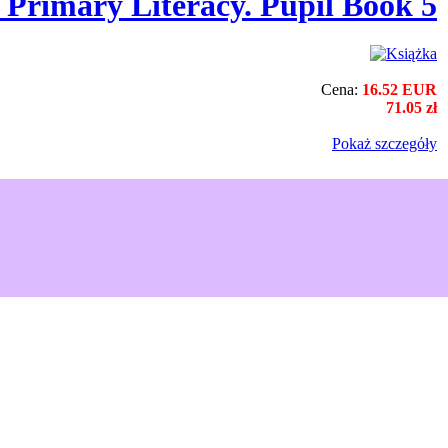
s Primary Literacy. Pupil Book 5
Cena:
16.52 EUR
71.05 zł
Pokaż szczegόły