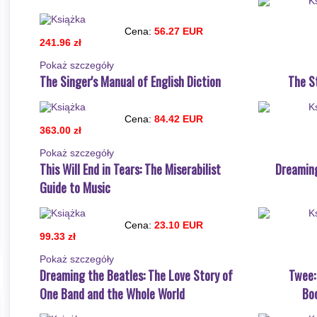
Cena:
56.27 EUR
241.96 zł
Pokaż szczegόły
The Singer's Manual of English Diction
The S
Cena:
84.42 EUR
363.00 zł
Pokaż szczegόły
This Will End in Tears: The Miserabilist
Dreaming
Guide to Music
Cena:
23.10 EUR
99.33 zł
Pokaż szczegόły
Dreaming the Beatles: The Love Story of
Twee:
One Band and the Whole World
Boo