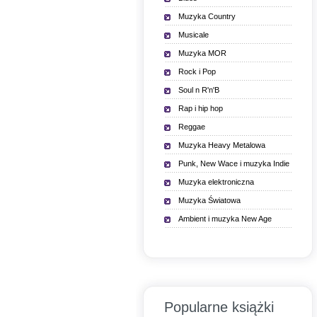
Muzyka Country
Musicale
Muzyka MOR
Rock i Pop
Soul n R'n'B
Rap i hip hop
Reggae
Muzyka Heavy Metalowa
Punk, New Wace i muzyka Indie
Muzyka elektroniczna
Muzyka Światowa
Ambient i muzyka New Age
Popularne książki