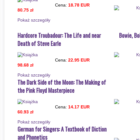
Cena:
18.78 EUR
80.75 zł
Pokaż szczegόły
Hardcore Troubadour: The Life and near
Bowie, Bo
Death of Steve Earle
Cena:
22.95 EUR
98.68 zł
Pokaż szczegόły
The Dark Side of the Moon: The Making of
the Pink Floyd Masterpiece
Cena:
14.17 EUR
60.93 zł
Pokaż szczegόły
German for Singers: A Textbook of Diction
and Phonetics