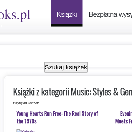
oks.pl
Książki
Bezpłatna wysy
I
Książki z kategorii Music: Styles & Ge
Więcej od książek
Young Hearts Run Free: The Real Story of
Eveni
the 1970s
Meets Fr