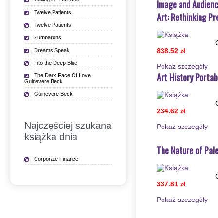
Image and Audience
Twelve Patients
Art: Rethinking Pr
Twelve Patients
Zumbarons
838.52 zł
Dreams Speak
Into the Deep Blue
Pokaż szczegόły
Art History Portab
The Dark Face Of Love:
Guinevere Beck
Guinevere Beck
234.62 zł
Najczęściej szukana
Pokaż szczegόły
książka dnia
The Nature of Pale
Corporate Finance
337.81 zł
Pokaż szczegόły