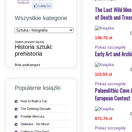
The Last Wild Men 
of Death and Trea
Wszystkie kategorie
136.72 zł
Jeden poziom wyżej
Historia sztuki:
Pokaż szczegόły
Early Art and Arch
prehistoria
Brak podkategorii.
115.53 zł
Pokaż szczegόły
Popularne książki
Palaeolithic Cave 
European Context
How to Build a Car
The Defining Decade
Freddie Mercury
671.74 zł
Diabetes - No More!
Pokaż szczegόły
Calling in "The One"